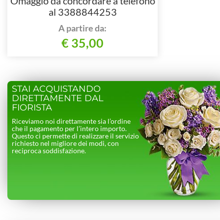
Omaggio da concordare a telefono
al 3388844253
A partire da:
€ 35,00
STAI ACQUISTANDO
DIRETTAMENTE DAL
FIORISTA
Riceviamo noi direttamente sia l’ordine
che il pagamento per l’intero importo.
Questo ci permette di realizzare il servizio
richiesto nel migliore dei modi, con
reciproca soddisfazione.