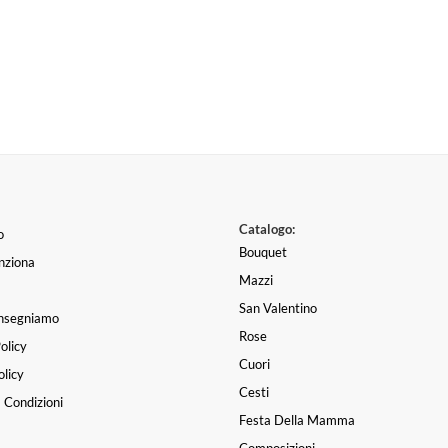
Catalogo:
o
Bouquet
nziona
Mazzi
San Valentino
nsegniamo
Rose
olicy
Cuori
licy
Cesti
 Condizioni
Festa Della Mamma